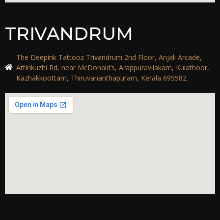
TRIVANDRUM
The Deepink Tattooz Trivandrum 2nd Floor, Anjali Arcade,
Attinkuzhi Rd, near McDonald’s, Arappuravilakam, Kulathoor,
Kazhakkoottam, Thiruvananthapuram, Kerala 695582