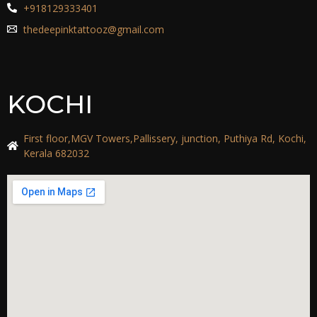
+918129333401
thedeepinktattooz@gmail.com
KOCHI
First floor,MGV Towers,Pallissery, junction, Puthiya Rd, Kochi,
Kerala 682032