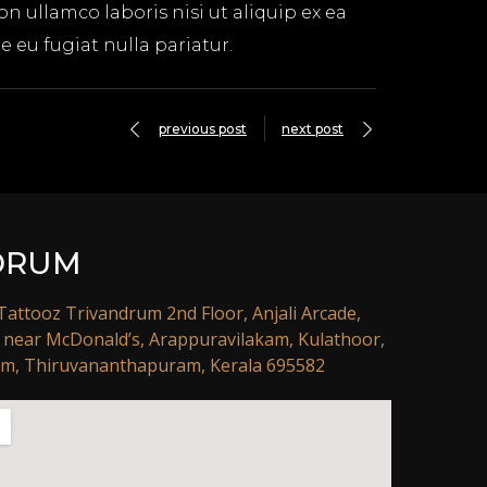
n ullamco laboris nisi ut aliquip ex ea
 eu fugiat nulla pariatur.
previous post
next post
DRUM
attooz Trivandrum 2nd Floor, Anjali Arcade,
, near McDonald’s, Arappuravilakam, Kulathoor,
m, Thiruvananthapuram, Kerala 695582